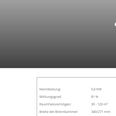
Nennleistung:
5,6 KW
Wirkungsgrad:
81 %
Raumheizvermögen:
30 - 120 m²
Breite der Brennkammer:
340/271 mm