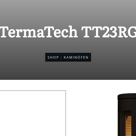
TermaTech TT23R
SHOP
:
KAMINÖFEN