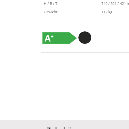
H / B / T:
749 / 521 / 421
Gewicht:
112 kg