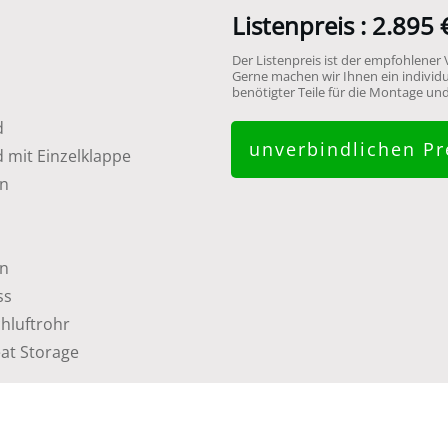
Listenpreis :
2.895 
Der Listenpreis ist der empfohlener 
Gerne machen wir Ihnen ein individ
benötigter Teile für die Montage u
d
unverbindlichen Pr
 mit Einzelklappe
en
en
ss
chluftrohr
at Storage