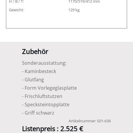
H / B / T:
1170/519/412 mm
Gewicht:
129 kg
Zubehör
Sonderausstattung:
- Kaminbesteck
- Glutfang
- Form Vorlegeglasplatte
- Frischluftstutzen
- Specksteintopplatte
- Griff schwarz
Artikelnummer:
S01-636
Listenpreis :
2.525 €