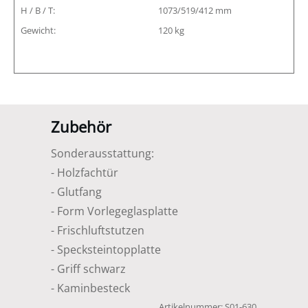
H / B / T:
1073/519/412 mm
Gewicht:
120 kg
Zubehör
Sonderausstattung:
- Holzfachtür
- Glutfang
- Form Vorlegeglasplatte
- Frischluftstutzen
- Specksteintopplatte
- Griff schwarz
- Kaminbesteck
Artikelnummer:
S01-630